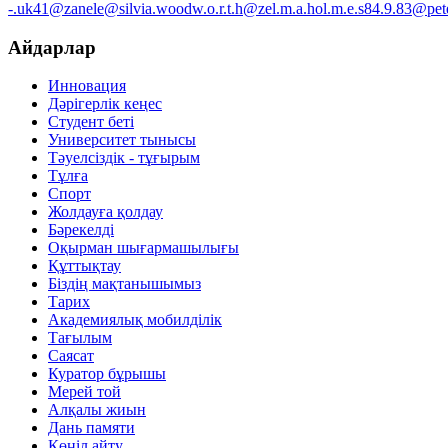
-.uk41@zanele@silvia.woodw.o.r.t.h@zel.m.a.hol.m.e.s84.9.83@pete
Айдарлар
Инновация
Дәрігерлік кеңес
Студент беті
Университет тынысы
Тәуелсіздік - тұғырым
Тұлға
Спорт
Жолдауға қолдау
Бәрекелді
Оқырман шығармашылығы
Құттықтау
Біздің мақтанышымыз
Тарих
Академиялық мобилділік
Тағылым
Саясат
Куратор бұрышы
Мерей той
Алқалы жиын
Дань памяти
Көңіл айту