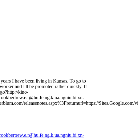
or years I have been living in Kansas. To go to
worker and I'll be promoted rather quickly. If
go?http://kino-
ookbertrew.e.r@hu.fe.ng.k.ua.ngniu.bi.xn-
blum.com/releasenotes.aspx%3Freturnurl=https://Sites.Google.com/vi
ookbertrew.e.r@hu.fe.ng.k.ua.ngniu.bi.xn-