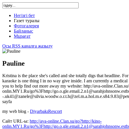
Негізгі бет
Газет туралы
Фотогалерея
Байланыс
Мұрағат
Осы RSS каналға жазылу
Pauline
Kristina is the place she's called and she totally digs that headline. F
karaoke is one thing I in no way give inside. I am currently a medical 
you to help find out more away my website: http://ava-online.Clan.su/
onlin.MY1.Ru/go%3Fhttp://go.o.gle.email.2.n1@sarahjohnsonw.estbr
-.uk41@zanele@silvia.woodw.o.r.t.h@zel.m.a.hol.m.e.s84.9.83@peter
sayfa
my web blog -
DiyarbakıRescort
Сайт URL-ы:
http://ava-online.Clan.su/go?http://kino-
onlin.MY1.Ru/go%3Fhttp://go.o.gle.email.2.n1@sarahjohnsonw.estbr