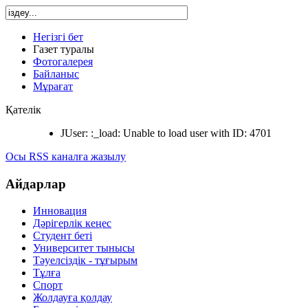
Негізгі бет
Газет туралы
Фотогалерея
Байланыс
Мұрағат
Қателік
JUser: :_load: Unable to load user with ID: 4701
Осы RSS каналға жазылу
Айдарлар
Инновация
Дәрігерлік кеңес
Студент беті
Университет тынысы
Тәуелсіздік - тұғырым
Тұлға
Спорт
Жолдауға қолдау