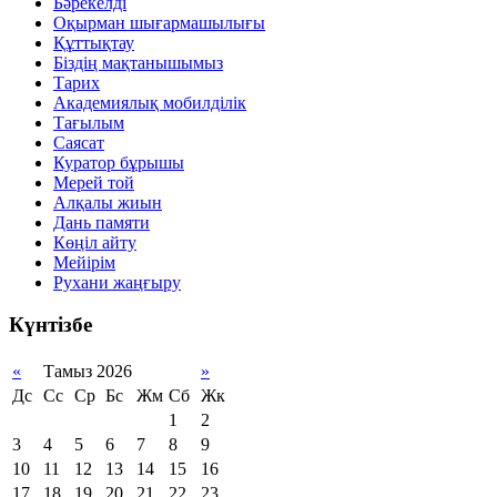
Бәрекелді
Оқырман шығармашылығы
Құттықтау
Біздің мақтанышымыз
Тарих
Академиялық мобилділік
Тағылым
Саясат
Куратор бұрышы
Мерей той
Алқалы жиын
Дань памяти
Көңіл айту
Мейірім
Рухани жаңғыру
Күнтізбе
«
Тамыз 2026
»
Дс
Сс
Ср
Бс
Жм
Сб
Жк
1
2
3
4
5
6
7
8
9
10
11
12
13
14
15
16
17
18
19
20
21
22
23