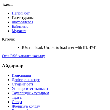
Негізгі бет
Газет туралы
Фотогалерея
Байланыс
Мұрағат
Қателік
JUser: :_load: Unable to load user with ID: 4741
Осы RSS каналға жазылу
Айдарлар
Инновация
Дәрігерлік кеңес
Студент беті
Университет тынысы
Тәуелсіздік - тұғырым
Тұлға
Спорт
Жолдауға қолдау