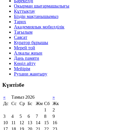
Бәрекелді
Оқырман шығармашылығы
Құттықтау
Біздің мақтанышымыз
Тарих
Академиялық мобилділік
Тағылым
Саясат
Куратор бұрышы
Мерей той
Алқалы жиын
Дань памяти
Көңіл айту
Мейірім
Рухани жаңғыру
Күнтізбе
«
Тамыз 2026
»
Дс
Сс
Ср
Бс
Жм
Сб
Жк
1
2
3
4
5
6
7
8
9
10
11
12
13
14
15
16
17
18
19
20
21
22
23