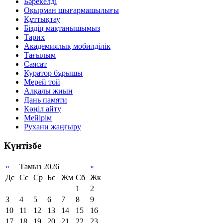
Бәрекелді
Оқырман шығармашылығы
Құттықтау
Біздің мақтанышымыз
Тарих
Академиялық мобилділік
Тағылым
Саясат
Куратор бұрышы
Мерей той
Алқалы жиын
Дань памяти
Көңіл айту
Мейірім
Рухани жаңғыру
Күнтізбе
«
Тамыз 2026
»
Дс
Сс
Ср
Бс
Жм
Сб
Жк
1
2
3
4
5
6
7
8
9
10
11
12
13
14
15
16
17
18
19
20
21
22
23