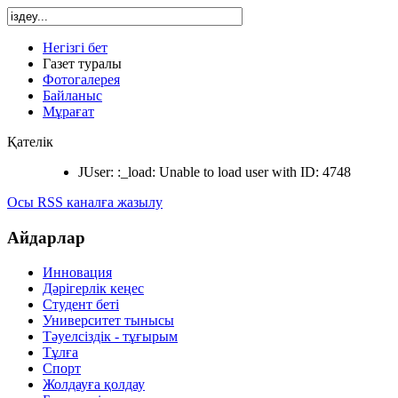
Негізгі бет
Газет туралы
Фотогалерея
Байланыс
Мұрағат
Қателік
JUser: :_load: Unable to load user with ID: 4748
Осы RSS каналға жазылу
Айдарлар
Инновация
Дәрігерлік кеңес
Студент беті
Университет тынысы
Тәуелсіздік - тұғырым
Тұлға
Спорт
Жолдауға қолдау