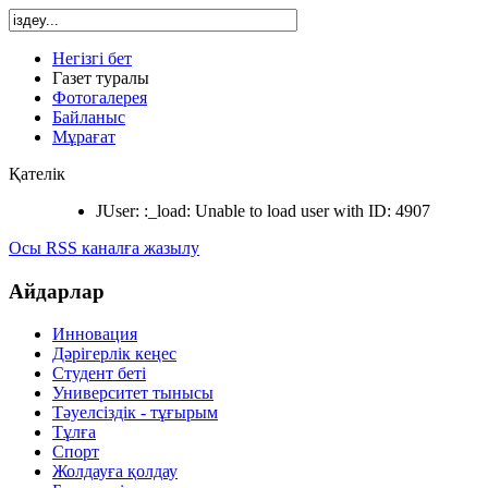
Негізгі бет
Газет туралы
Фотогалерея
Байланыс
Мұрағат
Қателік
JUser: :_load: Unable to load user with ID: 4907
Осы RSS каналға жазылу
Айдарлар
Инновация
Дәрігерлік кеңес
Студент беті
Университет тынысы
Тәуелсіздік - тұғырым
Тұлға
Спорт
Жолдауға қолдау