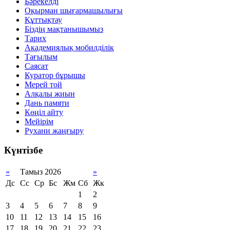
Бәрекелді
Оқырман шығармашылығы
Құттықтау
Біздің мақтанышымыз
Тарих
Академиялық мобилділік
Тағылым
Саясат
Куратор бұрышы
Мерей той
Алқалы жиын
Дань памяти
Көңіл айту
Мейірім
Рухани жаңғыру
Күнтізбе
«
Тамыз 2026
»
Дс
Сс
Ср
Бс
Жм
Сб
Жк
1
2
3
4
5
6
7
8
9
10
11
12
13
14
15
16
17
18
19
20
21
22
23