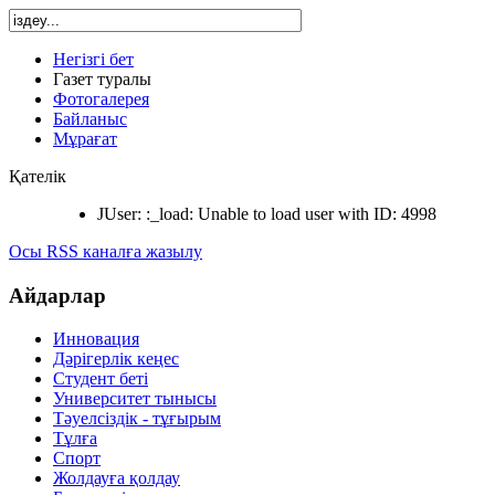
Негізгі бет
Газет туралы
Фотогалерея
Байланыс
Мұрағат
Қателік
JUser: :_load: Unable to load user with ID: 4998
Осы RSS каналға жазылу
Айдарлар
Инновация
Дәрігерлік кеңес
Студент беті
Университет тынысы
Тәуелсіздік - тұғырым
Тұлға
Спорт
Жолдауға қолдау