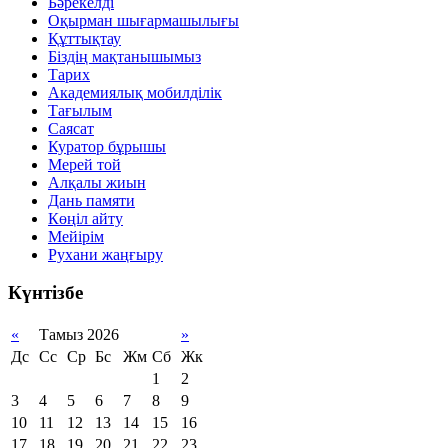
Бәрекелді
Оқырман шығармашылығы
Құттықтау
Біздің мақтанышымыз
Тарих
Академиялық мобилділік
Тағылым
Саясат
Куратор бұрышы
Мерей той
Алқалы жиын
Дань памяти
Көңіл айту
Мейірім
Рухани жаңғыру
Күнтізбе
«
Тамыз 2026
»
Дс
Сс
Ср
Бс
Жм
Сб
Жк
1
2
3
4
5
6
7
8
9
10
11
12
13
14
15
16
17
18
19
20
21
22
23