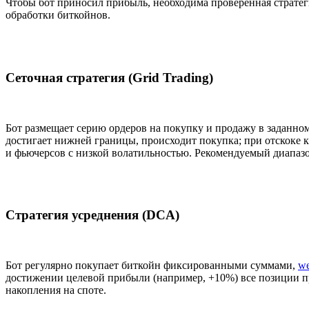
Чтобы бот приносил прибыль, необходима проверенная стратег
обработки биткойнов.
Сеточная стратегия (Grid Trading)
Бот размещает серию ордеров на покупку и продажу в заданном
достигает нижней границы, происходит покупка; при отскоке 
и фьючерсов с низкой волатильностью. Рекомендуемый диапаз
Стратегия усреднения (DCA)
Бот регулярно покупает биткойн фиксированными суммами,
w
достижении целевой прибыли (например, +10%) все позиции п
накопления на споте.