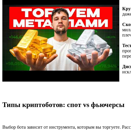
Кру
даже
Ско
мил
пле
Тес
про
пере
Дис
иск
Типы криптоботов: спот vs фьючерсы
Выбор бота зависит от инструмента, которым вы торгуете. Рас