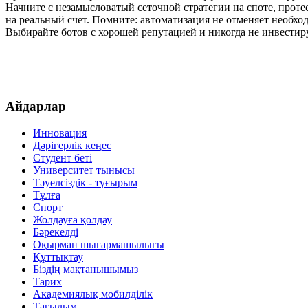
Начните с незамысловатый сеточной стратегии на споте, проте
на реальный счет. Помните: автоматизация не отменяет необхо
Выбирайте ботов с хорошей репутацией и никогда не инвестиру
Айдарлар
Инновация
Дәрігерлік кеңес
Студент беті
Университет тынысы
Тәуелсіздік - тұғырым
Тұлға
Спорт
Жолдауға қолдау
Бәрекелді
Оқырман шығармашылығы
Құттықтау
Біздің мақтанышымыз
Тарих
Академиялық мобилділік
Тағылым