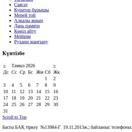
Саясат
Куратор бұрышы
Мерей той
Алқалы жиын
Дань памяти
Көңіл айту
Мейірім
Рухани жаңғыру
Күнтізбе
«
Тамыз 2026
»
Дс
Сс
Ср
Бс
Жм
Сб
Жк
1
2
3
4
5
6
7
8
9
10
11
12
13
14
15
16
17
18
19
20
21
22
23
24
25
26
27
28
29
30
31
Scroll to Top
Баспа БАҚ тіркеу №13984-Г 19.11.2013ж.; байланыс телефоны: 