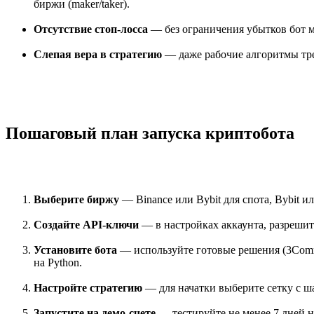
биржи (maker/taker).
Отсутствие стоп-лосса
— без ограничения убытков бот мо
Слепая вера в стратегию
— даже рабочие алгоритмы тр
Пошаговый план запуска криптобота
Выберите биржу
— Binance или Bybit для спота, Bybit 
Создайте API-ключи
— в настройках аккаунта, разрешит
Установите бота
— используйте готовые решения (3Comm
на Python.
Настройте стратегию
— для начатки выберите сетку с ш
Запустите на демо-счете
— тестируйте не менее 7 дней 