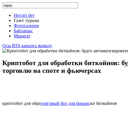
Негізгі бет
Газет туралы
Фотогалерея
Байланыс
Мұрағат
Осы RSS каналға жазылу
Криптобот для обработки биткойнов: б
торговлю на споте и фьючерсах
криптобот для обра
торговый бот для бинанс
ки биткойнов