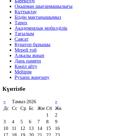
Бәрекелді
Оқырман шығармашылығы
Құттықтау
Біздің мақтанышымыз
Тарих
Академиялық мобилділік
Тағылым
Саясат
Куратор бұрышы
Мерей той
Алқалы жиын
Дань памяти
Көңіл айту
Мейірім
Рухани жаңғыру
Күнтізбе
«
Тамыз 2026
»
Дс
Сс
Ср
Бс
Жм
Сб
Жк
1
2
3
4
5
6
7
8
9
10
11
12
13
14
15
16
17
18
19
20
21
22
23