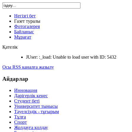
Негізгі бет
Газет туралы
Фотогалерея
Байланыс
Мұрағат
Қателік
JUser: :_load: Unable to load user with ID: 5432
Осы RSS каналға жазылу
Айдарлар
Инновация
Дәрігерлік кеңес
Студент беті
Университет тынысы
Тәуелсіздік - тұғырым
Тұлға
Спорт
Жолдауға қолдау