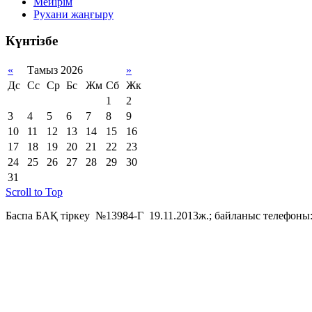
Мейірім
Рухани жаңғыру
Күнтізбе
«
Тамыз 2026
»
Дс
Сс
Ср
Бс
Жм
Сб
Жк
1
2
3
4
5
6
7
8
9
10
11
12
13
14
15
16
17
18
19
20
21
22
23
24
25
26
27
28
29
30
31
Scroll to Top
Баспа БАҚ тіркеу №13984-Г 19.11.2013ж.; байланыс телефоны: 