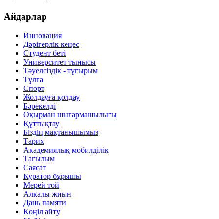
Айдарлар
Инновация
Дәрігерлік кеңес
Студент беті
Университет тынысы
Тәуелсіздік - тұғырым
Тұлға
Спорт
Жолдауға қолдау
Бәрекелді
Оқырман шығармашылығы
Құттықтау
Біздің мақтанышымыз
Тарих
Академиялық мобилділік
Тағылым
Саясат
Куратор бұрышы
Мерей той
Алқалы жиын
Дань памяти
Көңіл айту