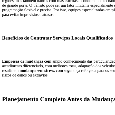
regiões, mas também bairros com ruas estreitas e condomínios fechado
de grande porte. O trânsito pode ser um fator limitante especialmente
programação flexível e precisa. Por isso, equipes especializadas em
pl
para evitar imprevistos e atrasos.
Benefícios de Contratar Serviços Locais Qualificados
Empresas de mudanças com
amplo conhecimento das particularida
atendimento diferenciado, com melhores rotas, adaptação dos veículos
resulta em
mudança sem stress
, com segurança reforçada para os seu
riscos de danos ou extravios.
Planejamento Completo Antes da Mudança: