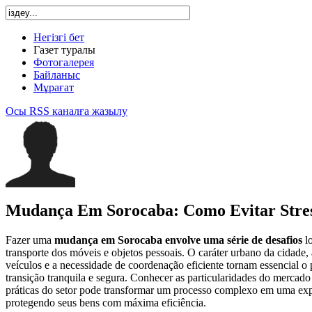
Негізгі бет
Газет туралы
Фотогалерея
Байланыс
Мұрағат
Осы RSS каналға жазылу
Mudança Em Sorocaba: Como Evitar Stre
Fazer uma
mudança em Sorocaba
envolve uma série de desafios
lo
transporte dos móveis e objetos pessoais. O caráter urbano da cidade, 
veículos e a necessidade de coordenação eficiente tornam essencial o
transição tranquila e segura. Conhecer as particularidades do mercado 
práticas do setor pode transformar um processo complexo em uma ex
protegendo seus bens com máxima eficiência.