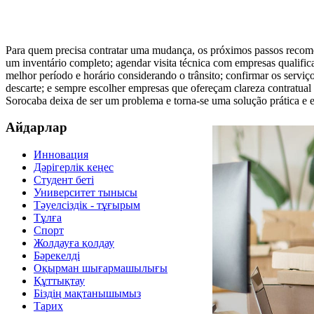
Para quem precisa contratar uma mudança, os próximos passos recom
um inventário completo; agendar visita técnica com empresas qualifica
melhor período e horário considerando o trânsito; confirmar os servi
descarte; e sempre escolher empresas que ofereçam clareza contratu
Sorocaba deixa de ser um problema e torna-se uma solução prática e ef
Айдарлар
Инновация
Дәрігерлік кеңес
Студент беті
Университет тынысы
Тәуелсіздік - тұғырым
Тұлға
Спорт
Жолдауға қолдау
Бәрекелді
Оқырман шығармашылығы
Құттықтау
Біздің мақтанышымыз
Тарих