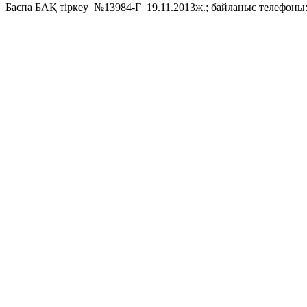
Баспа БАҚ тіркеу №13984-Г 19.11.2013ж.; байланыс телефоны: 