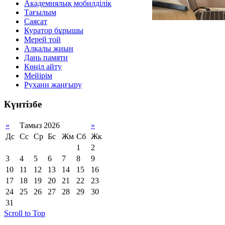
Академиялық мобилділік
Тағылым
Саясат
Куратор бұрышы
Мерей той
Алқалы жиын
Дань памяти
Көңіл айту
Мейірім
Рухани жаңғыру
Күнтізбе
«
Тамыз 2026
»
Дс
Сс
Ср
Бс
Жм
Сб
Жк
1
2
3
4
5
6
7
8
9
10
11
12
13
14
15
16
17
18
19
20
21
22
23
24
25
26
27
28
29
30
31
Scroll to Top