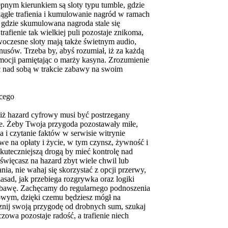
pnym kierunkiem są sloty typu tumble, gdzie
iągłe trafienia i kumulowanie nagród w ramach
 gdzie skumulowana nagroda stale się
afienie tak wielkiej puli pozostaje znikoma,
woczesne sloty mają także świetnym audio,
nusów. Trzeba by, abyś rozumiał, iż za każdą
 emocji pamiętając o marży kasyna. Zrozumienie
ać nad sobą w trakcie zabawy na swoim
ącego
 iż hazard cyfrowy musi być postrzegany
żne. Żeby Twoja przygoda pozostawały miłe,
 i czytanie faktów w serwisie witrynie
e na opłaty i życie, w tym czynsz, żywność i
kuteczniejszą drogą by mieć kontrolę nad
święcasz na hazard zbyt wiele chwil lub
a, nie wahaj się skorzystać z opcji przerwy,
asad, jak przebiega rozgrywka oraz logiki
zabawę. Zachęcamy do regularnego podnoszenia
dowym, dzięki czemu będziesz mógł na
nij swoją przygodę od drobnych sum, szukaj
czowa pozostaje radość, a trafienie niech