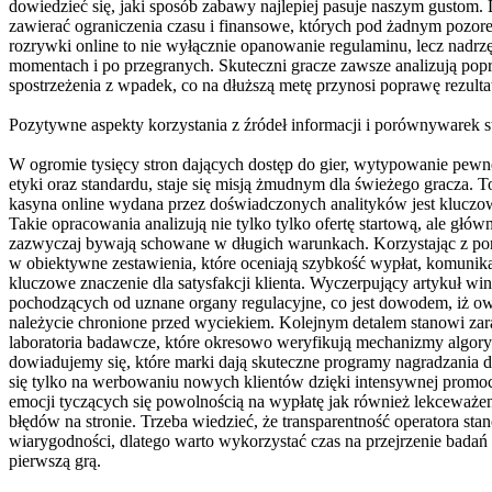
dowiedzieć się, jaki sposób zabawy najlepiej pasuje naszym gustom.
zawierać ograniczenia czasu i finansowe, których pod żadnym pozo
rozrywki online to nie wyłącznie opanowanie regulaminu, lecz nadrz
momentach i po przegranych. Skuteczni gracze zawsze analizują pop
spostrzeżenia z wpadek, co na dłuższą metę przynosi poprawę rezulta
Pozytywne aspekty korzystania z źródeł informacji i porównywarek s
W ogromie tysięcy stron dających dostęp do gier, wytypowanie pewn
etyki oraz standardu, staje się misją żmudnym dla świeżego gracza. To
kasyna online wydana przez doświadczonych analityków jest kluc
Takie opracowania analizują nie tylko tylko ofertę startową, ale gł
zazwyczaj bywają schowane w długich warunkach. Korzystając z port
w obiektywne zestawienia, które oceniają szybkość wypłat, komunik
kluczowe znaczenie dla satysfakcji klienta. Wyczerpujący artykuł 
pochodzących od uznane organy regulacyjne, co jest dowodem, iż ow
należycie chronione przed wyciekiem. Kolejnym detalem stanowi zar
laboratoria badawcze, które okresowo weryfikują mechanizmy algor
dowiadujemy się, które marki dają skuteczne programy nagradzania d
się tylko na werbowaniu nowych klientów dzięki intensywnej promocj
emocji tyczących się powolnością na wypłatę jak również lekceważen
błędów na stronie. Trzeba wiedzieć, że transparentność operatora 
wiarygodności, dlatego warto wykorzystać czas na przejrzenie badań 
pierwszą grą.