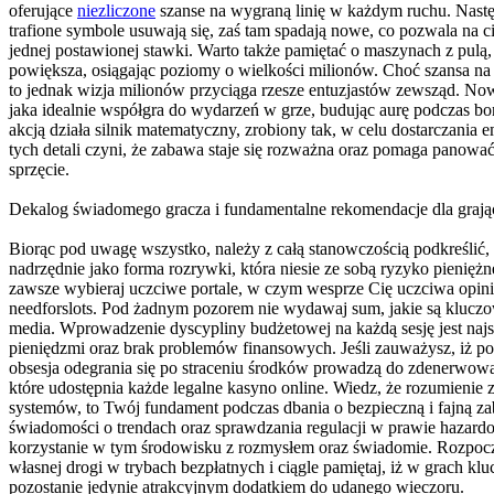
oferujące
niezliczone
szanse na wygraną linię w każdym ruchu. Nastę
trafione symbole usuwają się, zaś tam spadają nowe, co pozwala na c
jednej postawionej stawki. Warto także pamiętać o maszynach z pulą,
powiększa, osiągając poziomy o wielkości milionów. Choć szansa na tr
to jednak wizja milionów przyciąga rzesze entuzjastów zewsząd. No
jaka idealnie współgra do wydarzeń w grze, budując aurę podczas bo
akcją działa silnik matematyczny, zrobiony tak, w celu dostarczania
tych detali czyni, że zabawa staje się rozważna oraz pomaga panow
sprzęcie.
Dekalog świadomego gracza i fundamentalne rekomendacje dla graj
Biorąc pod uwagę wszystko, należy z całą stanowczością podkreślić,
nadrzędnie jako forma rozrywki, która niesie ze sobą ryzyko pienię
zawsze wybieraj uczciwe portale, w czym wesprze Cię uczciwa opinia
needforslots. Pod żadnym pozorem nie wydawaj sum, jakie są kluczow
media. Wprowadzenie dyscypliny budżetowej na każdą sesję jest najs
pieniędzmi oraz brak problemów finansowych. Jeśli zauważysz, iż po
obsesja odegrania się po straceniu środków prowadzą do zdenerwowani
które udostępnia każde legalne kasyno online. Wiedz, że rozumienie z
systemów, to Twój fundament podczas dbania o bezpieczną i fajną 
świadomości o trendach oraz sprawdzania regulacji w prawie hazar
korzystanie w tym środowisku z rozmysłem oraz świadomie. Rozpocz
własnej drogi w trybach bezpłatnych i ciągle pamiętaj, iż w grach klu
pozostanie jedynie atrakcyjnym dodatkiem do udanego wieczoru.