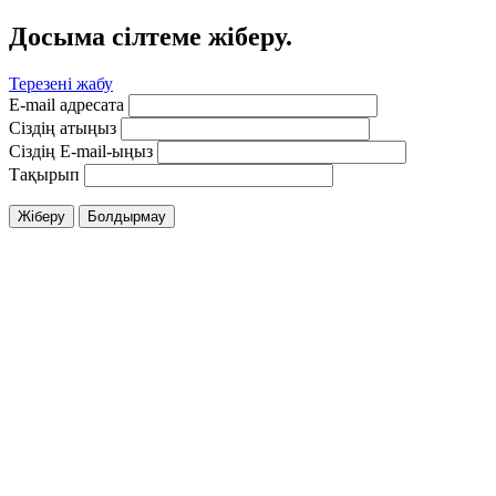
Досыма сілтеме жіберу.
Терезені жабу
E-mail адресата
Сіздің атыңыз
Сіздің E-mail-ыңыз
Тақырып
Жіберу
Болдырмау