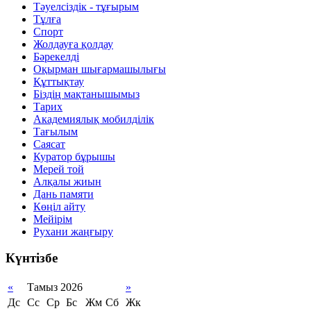
Тәуелсіздік - тұғырым
Тұлға
Спорт
Жолдауға қолдау
Бәрекелді
Оқырман шығармашылығы
Құттықтау
Біздің мақтанышымыз
Тарих
Академиялық мобилділік
Тағылым
Саясат
Куратор бұрышы
Мерей той
Алқалы жиын
Дань памяти
Көңіл айту
Мейірім
Рухани жаңғыру
Күнтізбе
«
Тамыз 2026
»
Дс
Сс
Ср
Бс
Жм
Сб
Жк