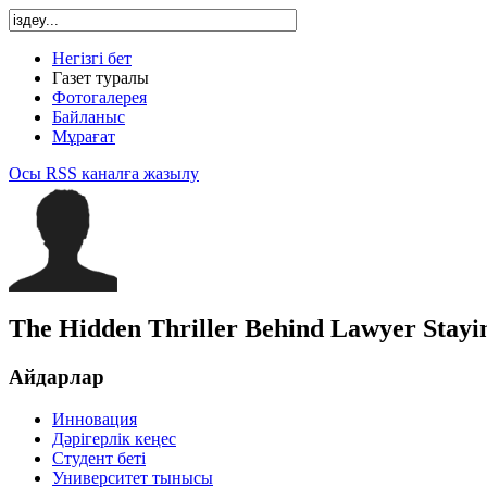
Негізгі бет
Газет туралы
Фотогалерея
Байланыс
Мұрағат
Осы RSS каналға жазылу
The Hidden Thriller Behind Lawyer Stayi
Айдарлар
Инновация
Дәрігерлік кеңес
Студент беті
Университет тынысы