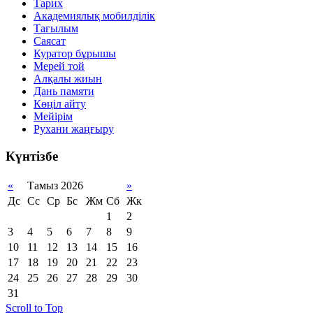
Тарих
Академиялық мобилділік
Тағылым
Саясат
Куратор бұрышы
Мерей той
Алқалы жиын
Дань памяти
Көңіл айту
Мейірім
Рухани жаңғыру
Күнтізбе
«
Тамыз 2026
»
Дс
Сс
Ср
Бс
Жм
Сб
Жк
1
2
3
4
5
6
7
8
9
10
11
12
13
14
15
16
17
18
19
20
21
22
23
24
25
26
27
28
29
30
31
Scroll to Top