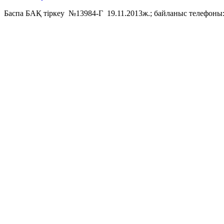
Баспа БАҚ тіркеу №13984-Г 19.11.2013ж.; байланыс телефоны: 