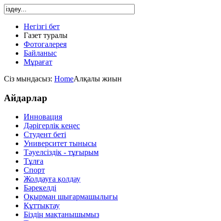
Негізгі бет
Газет туралы
Фотогалерея
Байланыс
Мұрағат
Сіз мындасыз:
Home
Алқалы жиын
Айдарлар
Инновация
Дәрігерлік кеңес
Студент беті
Университет тынысы
Тәуелсіздік - тұғырым
Тұлға
Спорт
Жолдауға қолдау
Бәрекелді
Оқырман шығармашылығы
Құттықтау
Біздің мақтанышымыз