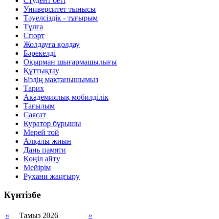
Студент беті
Университет тынысы
Тәуелсіздік - тұғырым
Тұлға
Спорт
Жолдауға қолдау
Бәрекелді
Оқырман шығармашылығы
Құттықтау
Біздің мақтанышымыз
Тарих
Академиялық мобилділік
Тағылым
Саясат
Куратор бұрышы
Мерей той
Алқалы жиын
Дань памяти
Көңіл айту
Мейірім
Рухани жаңғыру
Күнтізбе
«
Тамыз 2026
»