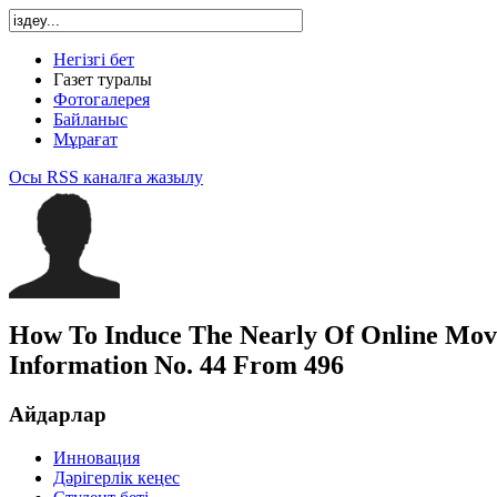
Негізгі бет
Газет туралы
Фотогалерея
Байланыс
Мұрағат
Осы RSS каналға жазылу
How To Induce The Nearly Of Online Movi
Information No. 44 From 496
Айдарлар
Инновация
Дәрігерлік кеңес