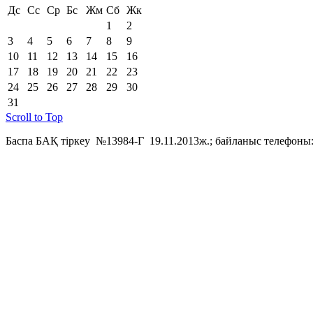
Дс
Сс
Ср
Бс
Жм
Сб
Жк
1
2
3
4
5
6
7
8
9
10
11
12
13
14
15
16
17
18
19
20
21
22
23
24
25
26
27
28
29
30
31
Scroll to Top
Баспа БАҚ тіркеу №13984-Г 19.11.2013ж.; байланыс телефоны: 