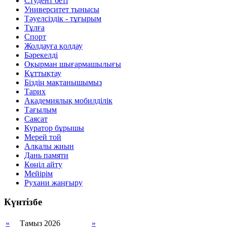
Студент беті
Университет тынысы
Тәуелсіздік - тұғырым
Тұлға
Спорт
Жолдауға қолдау
Бәрекелді
Оқырман шығармашылығы
Құттықтау
Біздің мақтанышымыз
Тарих
Академиялық мобилділік
Тағылым
Саясат
Куратор бұрышы
Мерей той
Алқалы жиын
Дань памяти
Көңіл айту
Мейірім
Рухани жаңғыру
Күнтізбе
«
Тамыз 2026
»