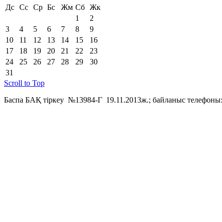
Дс
Сс
Ср
Бс
Жм
Сб
Жк
1
2
3
4
5
6
7
8
9
10
11
12
13
14
15
16
17
18
19
20
21
22
23
24
25
26
27
28
29
30
31
Scroll to Top
Баспа БАҚ тіркеу №13984-Г 19.11.2013ж.; байланыс телефоны: 