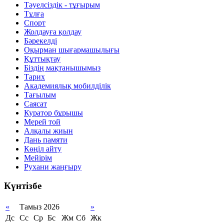
Тәуелсіздік - тұғырым
Тұлға
Спорт
Жолдауға қолдау
Бәрекелді
Оқырман шығармашылығы
Құттықтау
Біздің мақтанышымыз
Тарих
Академиялық мобилділік
Тағылым
Саясат
Куратор бұрышы
Мерей той
Алқалы жиын
Дань памяти
Көңіл айту
Мейірім
Рухани жаңғыру
Күнтізбе
«
Тамыз 2026
»
Дс
Сс
Ср
Бс
Жм
Сб
Жк