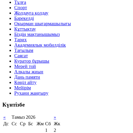
Тұлға
Спорт
Жолдауға қолдау
Бәрекелді
Оқырман шығармашылығы
Құттықтау
Біздің мақтанышымыз
Тарих
Академиялық мобилділік
Тағылым
Саясат
Куратор бұрышы
Мерей той
Алқалы жиын
Дань памяти
Көңіл айту
Мейірім
Рухани жаңғыру
Күнтізбе
«
Тамыз 2026
»
Дс
Сс
Ср
Бс
Жм
Сб
Жк
1
2