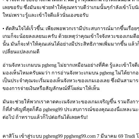
เลยขอรับ ซึ่งมันจะช่วยทำให้คุณทราบดีว่าเกมนั้นๆกำลังเข้าโบนัส
ใหม่เพราะรู้และเข้าใจดีแล้วนั่นเองขอรับ
• ตัดสินใจได้เร็วขึ้น: เพียงพอพวกเรามีประสบการณ์มากขึ้นเรื
เกมก็จะน้อยลงเลยนะครับ ด้วยเหตุว่าคุณเข้าใจจังหวะของเกมดีอยู่
นั้น มันก็จะทำให้คุณเล่นได้อย่างมีประสิทธิภาพเพิ่มมากขึ้น แล้วก
เปลี่ยนแปลงเกมดี
อ่านจังหวะเกมบน pgheng ไม่ยากเหมือนอย่างที่คิด รู้และเข้าใจดี
มองเห็นไหมครับผมว่า การอ่านจังหวะเกมบน pgheng ไม่ได้ยากอย
เป็นประจำคุณจะเริ่มมองเห็นจังหวะของเกมเองเลย ซึ่งมันสามารถดูไ
ของการจ่ายเงินหรือสัญลักษณ์ที่โผล่มาให้เห็น
มันจะช่วยให้พวกเราคาดคะเนจังหวะของเกมเจริญขึ้น รวมถึงการ
ก็ที่สำคัญที่สุดก็คือ pgheng99 ประสบการณ์ของคุณเองนี่แหละน
ต่อไป ถ้าทราบแล้วก็ไปต่อกันได้เลยครับ!
คาสิโน เข้าสู่ระบบ pgheng99 ppgheng99.com 7 มีนาคม 69 Trudi