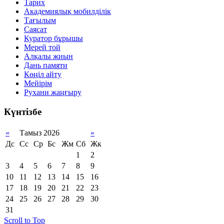
Тарих
Академиялық мобилділік
Тағылым
Саясат
Куратор бұрышы
Мерей той
Алқалы жиын
Дань памяти
Көңіл айту
Мейірім
Рухани жаңғыру
Күнтізбе
«
Тамыз 2026
»
Дс
Сс
Ср
Бс
Жм
Сб
Жк
1
2
3
4
5
6
7
8
9
10
11
12
13
14
15
16
17
18
19
20
21
22
23
24
25
26
27
28
29
30
31
Scroll to Top