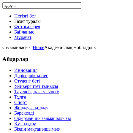
Негізгі бет
Газет туралы
Фотогалерея
Байланыс
Мұрағат
Сіз мындасыз:
Home
Академиялық мобилділік
Айдарлар
Инновация
Дәрігерлік кеңес
Студент беті
Университет тынысы
Тәуелсіздік - тұғырым
Тұлға
Спорт
Жолдауға қолдау
Бәрекелді
Оқырман шығармашылығы
Құттықтау
Біздің мақтанышымыз