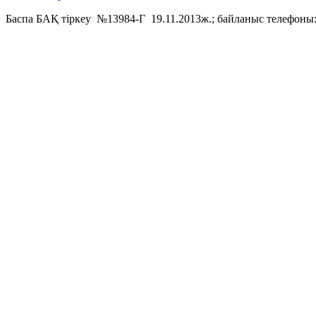
Баспа БАҚ тіркеу №13984-Г 19.11.2013ж.; байланыс телефоны: 