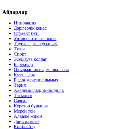
Айдарлар
Инновация
Дәрігерлік кеңес
Студент беті
Университет тынысы
Тәуелсіздік - тұғырым
Тұлға
Спорт
Жолдауға қолдау
Бәрекелді
Оқырман шығармашылығы
Құттықтау
Біздің мақтанышымыз
Тарих
Академиялық мобилділік
Тағылым
Саясат
Куратор бұрышы
Мерей той
Алқалы жиын
Дань памяти
Көңіл айту