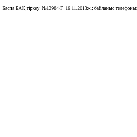
Баспа БАҚ тіркеу №13984-Г 19.11.2013ж.; байланыс телефоны: 