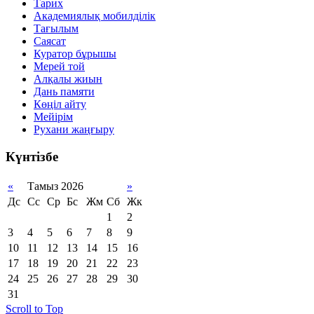
Тарих
Академиялық мобилділік
Тағылым
Саясат
Куратор бұрышы
Мерей той
Алқалы жиын
Дань памяти
Көңіл айту
Мейірім
Рухани жаңғыру
Күнтізбе
«
Тамыз 2026
»
Дс
Сс
Ср
Бс
Жм
Сб
Жк
1
2
3
4
5
6
7
8
9
10
11
12
13
14
15
16
17
18
19
20
21
22
23
24
25
26
27
28
29
30
31
Scroll to Top