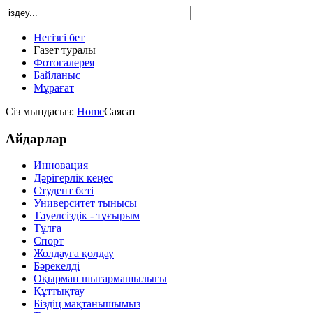
Негізгі бет
Газет туралы
Фотогалерея
Байланыс
Мұрағат
Сіз мындасыз:
Home
Саясат
Айдарлар
Инновация
Дәрігерлік кеңес
Студент беті
Университет тынысы
Тәуелсіздік - тұғырым
Тұлға
Спорт
Жолдауға қолдау
Бәрекелді
Оқырман шығармашылығы
Құттықтау
Біздің мақтанышымыз