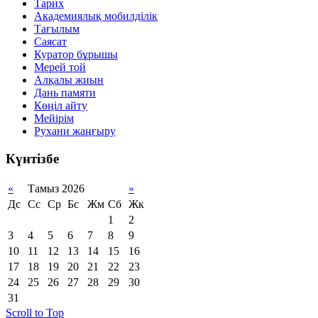
Тарих
Академиялық мобилділік
Тағылым
Саясат
Куратор бұрышы
Мерей той
Алқалы жиын
Дань памяти
Көңіл айту
Мейірім
Рухани жаңғыру
Күнтізбе
«
Тамыз 2026
»
Дс
Сс
Ср
Бс
Жм
Сб
Жк
1
2
3
4
5
6
7
8
9
10
11
12
13
14
15
16
17
18
19
20
21
22
23
24
25
26
27
28
29
30
31
Scroll to Top