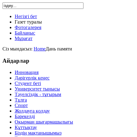
Негізгі бет
Газет туралы
Фотогалерея
Байланыс
Мұрағат
Сіз мындасыз:
Home
Дань памяти
Айдарлар
Инновация
Дәрігерлік кеңес
Студент беті
Университет тынысы
Тәуелсіздік - тұғырым
Тұлға
Спорт
Жолдауға қолдау
Бәрекелді
Оқырман шығармашылығы
Құттықтау
Біздің мақтанышымыз