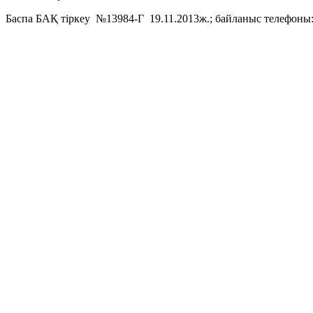
Баспа БАҚ тіркеу №13984-Г 19.11.2013ж.; байланыс телефоны: 