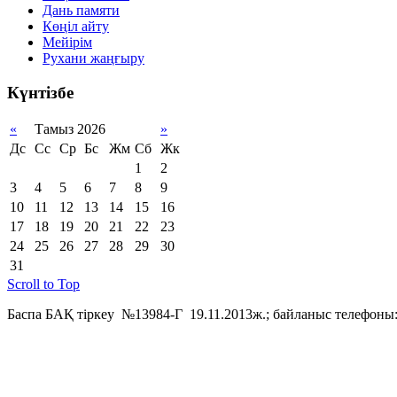
Дань памяти
Көңіл айту
Мейірім
Рухани жаңғыру
Күнтізбе
«
Тамыз 2026
»
Дс
Сс
Ср
Бс
Жм
Сб
Жк
1
2
3
4
5
6
7
8
9
10
11
12
13
14
15
16
17
18
19
20
21
22
23
24
25
26
27
28
29
30
31
Scroll to Top
Баспа БАҚ тіркеу №13984-Г 19.11.2013ж.; байланыс телефоны: 