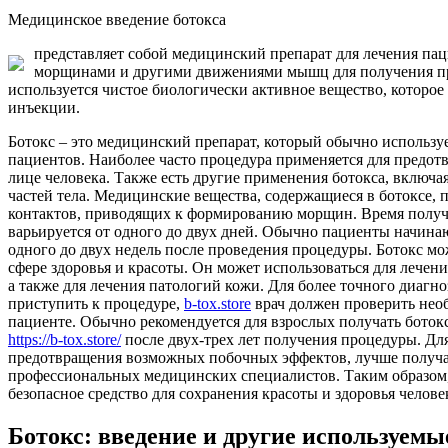
Медицинское введение ботокса
представляет собой медицинский препарат для лечения пац
морщинами и другими движениями мышц для получения пре
используется чистое биологически активное вещество, которо
инъекции.
Ботокс – это медицинский препарат, который обычно использу
пациентов. Наиболее часто процедура применяется для предот
лице человека. Также есть другие применения ботокса, включа
частей тела. Медицинские вещества, содержащиеся в ботоксе,
контактов, приводящих к формированию морщин. Время получе
варьируется от одного до двух дней. Обычно пациенты начинаю
одного до двух недель после проведения процедуры. Ботокс м
сфере здоровья и красоты. Он может использоваться для лечени
а также для лечения патологий кожи. Для более точного диагно
приступить к процедуре,
b-tox.store
врач должен проверить не
пациенте. Обычно рекомендуется для взрослых получать ботокс
https://b-tox.store/
после двух-трех лет получения процедуры. Дл
предотвращения возможных побочных эффектов, лучше получа
профессиональных медицинских специалистов. Таким образом,
безопасное средство для сохранения красоты и здоровья челове
Ботокс: введение и другие используем