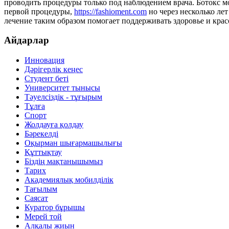
проводить процедуры только под наблюдением врача. Ботокс м
первой процедуры,
https://fashioment.com
но через несколько ле
лечение таким образом помогает поддерживать здоровье и крас
Айдарлар
Инновация
Дәрігерлік кеңес
Студент беті
Университет тынысы
Тәуелсіздік - тұғырым
Тұлға
Спорт
Жолдауға қолдау
Бәрекелді
Оқырман шығармашылығы
Құттықтау
Біздің мақтанышымыз
Тарих
Академиялық мобилділік
Тағылым
Саясат
Куратор бұрышы
Мерей той
Алқалы жиын