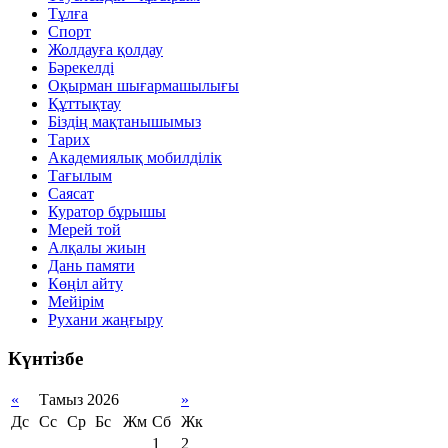
Тұлға
Спорт
Жолдауға қолдау
Бәрекелді
Оқырман шығармашылығы
Құттықтау
Біздің мақтанышымыз
Тарих
Академиялық мобилділік
Тағылым
Саясат
Куратор бұрышы
Мерей той
Алқалы жиын
Дань памяти
Көңіл айту
Мейірім
Рухани жаңғыру
Күнтізбе
«
Тамыз 2026
»
Дс
Сс
Ср
Бс
Жм
Сб
Жк
1
2