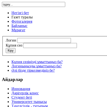
Негізгі бет
Газет туралы
Фотогалерея
Байланыс
Мұрағат
Логин
Құпия сөз
Кіру
Құпия сөзіңізді ұмыттыңыз ба?
Логиныңызды ұмыттыңыз ба?
Әлі бізде тіркелмедіңіз бе?
Айдарлар
Инновация
Дәрігерлік кеңес
Студент беті
Университет тынысы
Тәуелсіздік - тұғырым