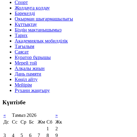
Спорт
Жолдауға қолдау
Бәрекелді
Оқырман шығармашылығы
Құттықтау
Біздің мақтанышымыз
Тарих
Академиялық мобилділік
Тағылым
Саясат
Куратор бұрышы
Мерей той
Алқалы жиын
Дань памяти
Көңіл айту
Мейірім
Рухани жаңғыру
Күнтізбе
«
Тамыз 2026
»
Дс
Сс
Ср
Бс
Жм
Сб
Жк
1
2
3
4
5
6
7
8
9