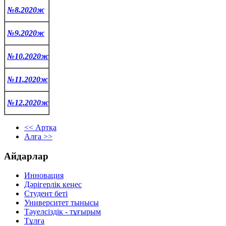
№8.2020ж
№9.2020ж
№10.2020ж
№11.2020ж
№12.2020ж
<< Артқа
Алға >>
Айдарлар
Инновация
Дәрігерлік кеңес
Студент беті
Университет тынысы
Тәуелсіздік - тұғырым
Тұлға