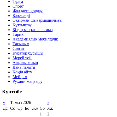
Тұлға
Спорт
Жолдауға қолдау
Бәрекелді
Оқырман шығармашылығы
Құттықтау
Біздің мақтанышымыз
Тарих
Академиялық мобилділік
Тағылым
Саясат
Куратор бұрышы
Мерей той
Алқалы жиын
Дань памяти
Көңіл айту
Мейірім
Рухани жаңғыру
Күнтізбе
«
Тамыз 2026
»
Дс
Сс
Ср
Бс
Жм
Сб
Жк
1
2