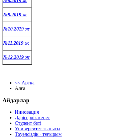
№8.2019 ж
№9.2019 ж
№10.2019 ж
№11.2019 ж
№12.2019 ж
<< Артқа
Алға
Айдарлар
Инновация
Дәрігерлік кеңес
Студент беті
Университет тынысы
Тәуелсіздік - тұғырым