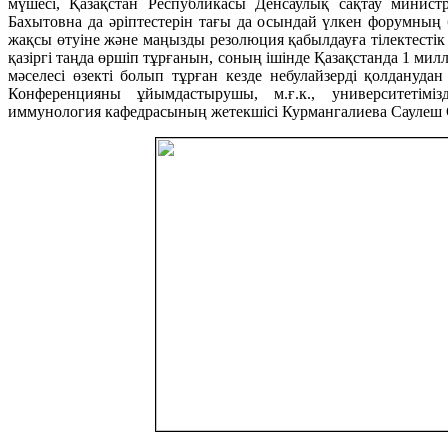
мүшесі, Қазақстан Республикасы Денсаулық сақтау министр
Бахытовна да әріптестерін тағы да осындай үлкен форумның
жақсы өтуіне және маңызды резолюция қабылдауға тілектестік 
қазіргі таңда өршіп тұрғанын, соның ішінде Қазақстанда 1 милл
мәселесі өзекті болып тұрған кезде небулайзерді қолданудан
Конференцияны ұйымдастырушы, м.ғ.к., университетіміз
иммунология кафедрасының жетекшісі Курмангалиева Саулеш