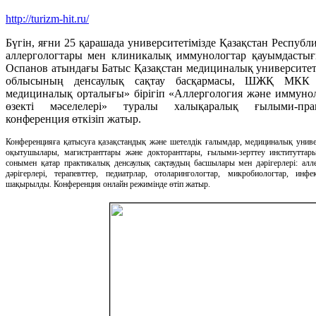
http://turizm-hit.ru/
Бүгін, яғни 25 қарашада университетімізде Қазақстан Респуб
аллергологтары мен клиникалық иммунологтар қауымдастығ
Оспанов атындағы Батыс Қазақстан медициналық университет
облысының денсаулық сақтау басқармасы, ШЖҚ МКК 
медициналық орталығы» бірігіп «Аллергология және иммуно
өзекті мәселелері» туралы халықаралық ғылыми-пра
конференция өткізіп жатыр.
Конференцияға қатысуға қазақстандық және шетелдік ғалымдар, медициналық униве
оқытушылары, магистранттары және докторанттары, ғылыми-зерттеу институттары
сонымен қатар практикалық денсаулық сақтаудың басшылары мен дәрігерлері: алл
дәрігерлері, терапевттер, педиатрлар, отоларингологтар, микробиологтар, ин
шақырылды. Конференция онлайн режимінде өтіп жатыр.