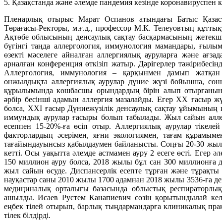
5. Қазақстанда және әлемде пандемия кезінде коронавируспен к
Пленарлық отырыс Марат Оспанов атындағы Батыс Қазаст
Төрағасы-Р
екторы
, м.ғ.д., профессор М.К. Телеуовтың құттықт
Ақтөбе облысының денсаулық сақтау басқармасының жетекшіс
бүгінгі таңда аллергология, иммунология мамандары, ғылы
өзекті мәселеге айналған аллергиялық ауруларға және ағза
арналған конференция өткізіп жатыр. Дәрігерлер тәжірибесінд
Аллергология, иммунология – қарқынмен дамып жатқа
онжылдықта аллергиялық аурулар дүние жүзі бойынша, соны
құрылымында көшбасшы орындардың бірін алып отырғанын 
әрбір бесінші адамын аллергия мазалайды. Егер ХХ ғасыр 
болса, ХХІ ғасыр Дүниежүзілік денсаулық сақтау ұйымының 
иммундық аурулар ғасыры болып табылады. Жыл сайын алл
есеппен 15-20%-ға өсіп отыр. Аллергиялық аурулар тікеле
факторлардың әсерімен, яғни экологиямен, тағам құрамымен
тағайындауынсыз қабылдаумен байланысты. Соңғы 20-30 жыл
кетті. Осы уақытта әлемде астмамен ауру 2 есеге өсті. Егер
150 миллион ауру болса, 2018 жылы бұл сан 300 миллионға д
жыл сайын өсуде. Диспансерлік есепте тұрған және тұрақты
науқастар саны 2010 жылы 1700 адамнан 2018 жылы 3536-ға де
медициналық орталығы базасында облыстық респираторлық
ашылды. Исаев Рустем Канапиевич сөзін қорытындылай кел
еңбек тілей отырып, барлық тыңдармандарға клиникалық практ
тілек білдірді.