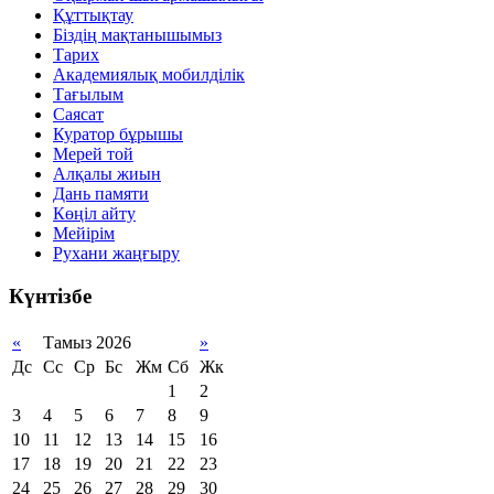
Құттықтау
Біздің мақтанышымыз
Тарих
Академиялық мобилділік
Тағылым
Саясат
Куратор бұрышы
Мерей той
Алқалы жиын
Дань памяти
Көңіл айту
Мейірім
Рухани жаңғыру
Күнтізбе
«
Тамыз 2026
»
Дс
Сс
Ср
Бс
Жм
Сб
Жк
1
2
3
4
5
6
7
8
9
10
11
12
13
14
15
16
17
18
19
20
21
22
23
24
25
26
27
28
29
30