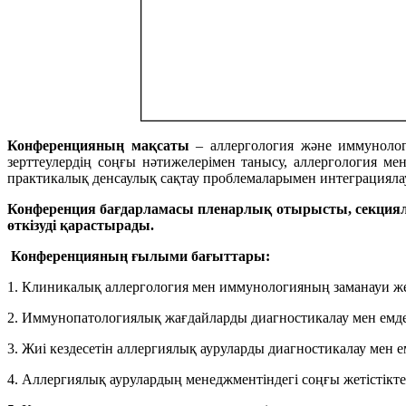
Конференцияның мақсаты
– аллергология және иммунолог
зерттеулердің соңғы нәтижелерімен танысу, аллергология ме
практикалық денсаулық сақтау проблемаларымен интеграциялау 
Конференция бағдарламасы пленарлық отырысты, секция
өткізуді қарастырады.
Конференцияның ғылыми бағыттары:
1. Клиникалық аллергология мен иммунологияның заманауи жет
2. Иммунопатологиялық жағдайларды диагностикалау мен емдеу
3. Жиі кездесетін аллергиялық ауруларды диагностикалау мен ем
4. Аллергиялық аурулардың менеджментіндегі соңғы жетістікте