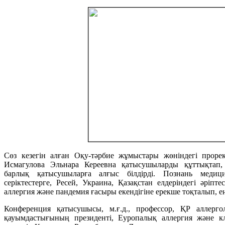
Сөз кезегін алған Оқу-тәрбие жұмыстары жөніндегі прорект
Исмагулова Эльнара Кереевна қатысушыларды құттықтап
барлық қатысушыларға алғыс білдірді. Познань медицин
серіктестерге, Ресей, Украина, Қазақстан елдеріндегі әріпт
аллергия және пандемия ғасыры екендігіне ерекше тоқталып, ең
Конференция қатысушысы, м.ғ.д., профессор, ҚР аллерг
қауымдастығының президенті, Еуропалық аллергия және 