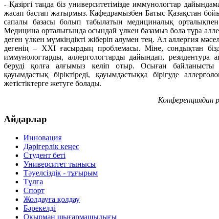
- Қазіргі таңда біз университетімізде иммунологтар дайында
жасап бастап жатырмыз. Кафедрамызбен Батыс Қазақстан бо
сапалы базасы болып табылатын медициналық орталықпен
Медицина орталығында осындай үлкен базамыз бола тұра алл
деген үлкен мүмкіндікті жіберіп алумен тең. Ал аллергия мәселес
дегенің – ХХІ ғасырдың проблемасы. Міне, сондықтан бізді
иммунологтарды, аллергологтарды дайындап, резидентура а
беруді қолға алғымыз келіп отыр. Осыған байланысты к
қауымдастық біріктіреді, қауымдастыққа бірігуде аллергол
жетістіктерге жетуге болады.
Конференциядан 
Айдарлар
Инновация
Дәрігерлік кеңес
Студент беті
Университет тынысы
Тәуелсіздік - тұғырым
Тұлға
Спорт
Жолдауға қолдау
Бәрекелді
Оқырман шығармашылығы